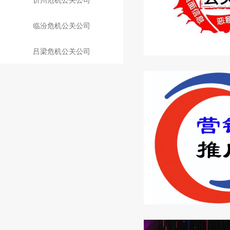
临汾危机公关公司
吕梁危机公关公司