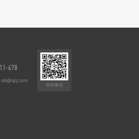
11-678
146@qq.com
添加微信