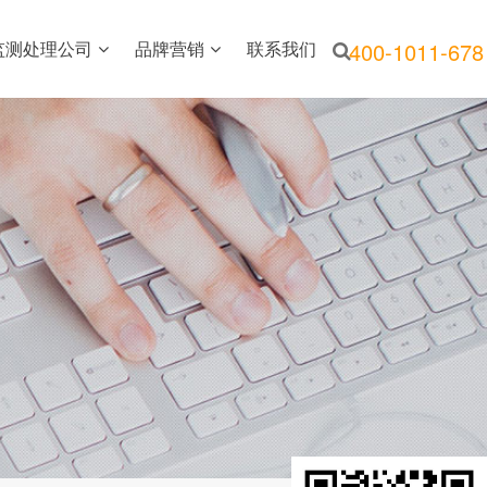
监测处理公司
品牌营销
联系我们
400-1011-678