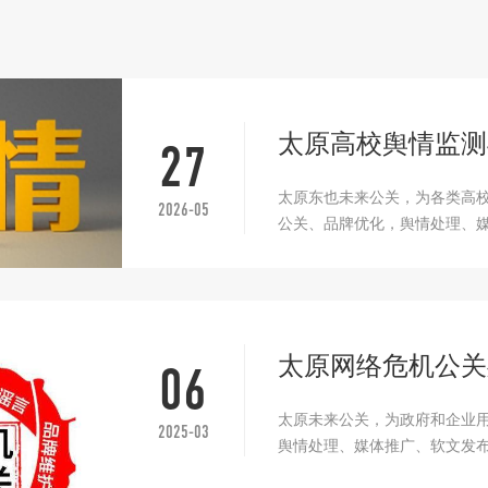
太原高校舆情监测
27
太原东也未来公关，为各类高
2026-05
公关、品牌优化，舆情处理、媒体
太原网络危机公关
06
太原未来公关，为政府和企业
2025-03
舆情处理、媒体推广、软文发布等