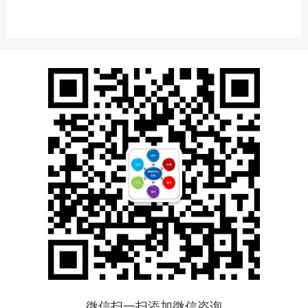
微信扫一扫添加微信咨询